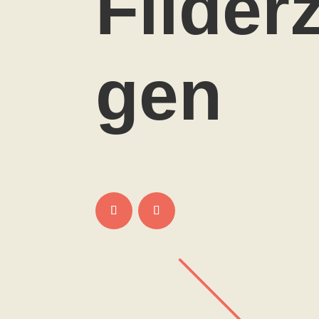
Filder
gen